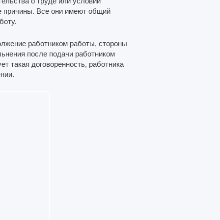
тельства о труде или условий
е причины. Все они имеют общий
боту.
олжение работником работы, стороны
льнения после подачи работником
ет такая договоренность, работника
нии.