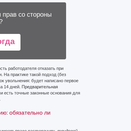
 прав со стороны
?
огда
ость работодателя отказать при
. На практике такой подход (без
ок увольнения: будет написано первое
за 14 дней.
Предварительная
ли есть точные законные основания для
.
ию: обязательно ли
к имеет право расторгнуть трудовой