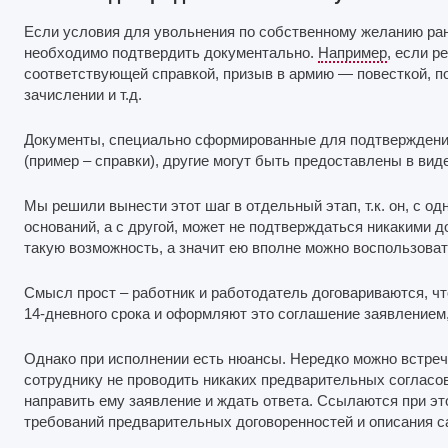
Если условия для увольнения по собственному желанию ран
необходимо подтвердить документально.
Например
, если р
соответствующей справкой, призыв в армию — повесткой, п
зачислении и т.д.
Документы, специально сформированные для подтверждения
(пример – справки), другие могут быть предоставлены в виде
Мы решили вынести этот шаг в отдельный этап, т.к. он, с о
оснований, а с другой, может не подтверждаться никакими д
такую возможность, а значит ею вполне можно воспользоват
Смысл прост – работник и работодатель договариваются, ч
14-дневного срока и оформляют это соглашение заявлением, 
Однако при исполнении есть нюансы. Нередко можно встре
сотруднику не проводить никаких предварительных согласов
направить ему заявление и ждать ответа. Ссылаются при эт
требований предварительных договоренностей и описания са