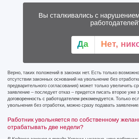
Вы сталкивались с нарушением
работодателей
Да
Нет, ник
Верно, таких положений в законах нет. Есть только возможн
отсутствии законных оснований на увольнение без отработки
предварительного согласования) может только увеличить ср
заявление – последует отказ – придется писать второе уже 
договоренность с работодателем рекомендуется
. Только ес
увольнения без отработки, можно сразу подавать заявление
Работник увольняется по собственному желан
отрабатывать две недели?
В Кодексе законов о труде Украины указано, что работни