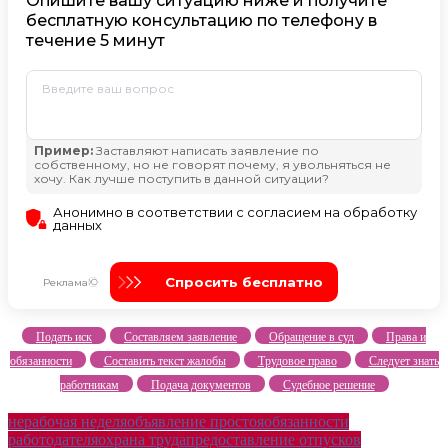
Подать иск
Составляем заявление
Обращение в суд
Права и
обязанности
Составить текст жалобы
Трудовое право
Следует знать
работникам
Подача документов
Судебное решение
нерабочая неделя
объявление простоя
обязанности
работодателя
охрана труда
предоставление отпусков