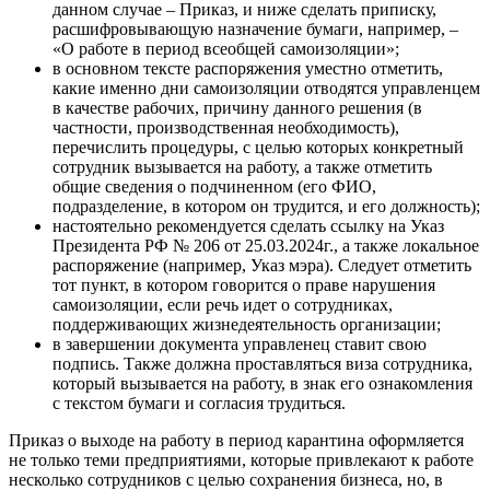
данном случае – Приказ, и ниже сделать приписку,
расшифровывающую назначение бумаги, например, –
«О работе в период всеобщей самоизоляции»;
в основном тексте распоряжения уместно отметить,
какие именно дни самоизоляции отводятся управленцем
в качестве рабочих, причину данного решения (в
частности, производственная необходимость),
перечислить процедуры, с целью которых конкретный
сотрудник вызывается на работу, а также отметить
общие сведения о подчиненном (его ФИО,
подразделение, в котором он трудится, и его должность);
настоятельно рекомендуется сделать ссылку на Указ
Президента РФ № 206 от 25.03.2024г., а также локальное
распоряжение (например, Указ мэра). Следует отметить
тот пункт, в котором говорится о праве нарушения
самоизоляции, если речь идет о сотрудниках,
поддерживающих жизнедеятельность организации;
в завершении документа управленец ставит свою
подпись. Также должна проставляться виза сотрудника,
который вызывается на работу, в знак его ознакомления
с текстом бумаги и согласия трудиться.
Приказ о выходе на работу в период карантина оформляется
не только теми предприятиями, которые привлекают к работе
несколько сотрудников с целью сохранения бизнеса, но, в