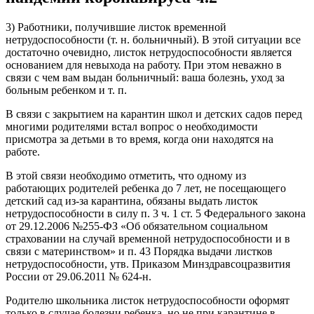
3) Работники, получившие листок временной
нетрудоспособности (т. н. больничный). В этой ситуации все
достаточно очевидно, листок нетрудоспособности является
основанием для невыхода на работу. При этом неважно в
связи с чем вам выдан больничный: ваша болезнь, уход за
больным ребенком и т. п.
В связи с закрытием на карантин школ и детских садов перед
многими родителями встал вопрос о необходимости
присмотра за детьми в то время, когда они находятся на
работе.
В этой связи необходимо отметить, что одному из
работающих родителей ребенка до 7 лет, не посещающего
детский сад из-за карантина, обязаны выдать листок
нетрудоспособности в силу п. 3 ч. 1 ст. 5 Федерального закона
от 29.12.2006 №255-ФЗ «Об обязательном социальном
страховании на случай временной нетрудоспособности и в
связи с материнством» и п. 43 Порядка выдачи листков
нетрудоспособности, утв. Приказом Минздравсоцразвития
России от 29.06.2011 № 624-н.
Родителю школьника листок нетрудоспособности оформят
только в случае болезни ребенка, но не при карантине в