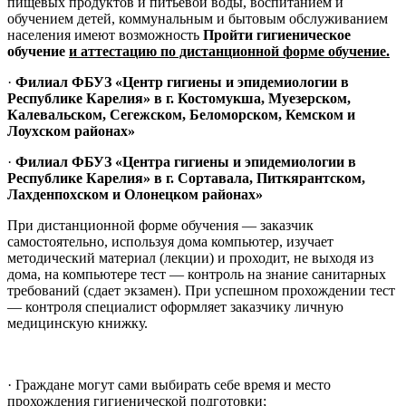
пищевых продуктов и питьевой воды, воспитанием и
обучением детей, коммунальным и бытовым обслуживанием
населения имеют возможность
Пройти гигиеническое
обучение
и аттестацию по дистанционной форме обучение.
·
Филиал ФБУЗ «Центр гигиены и эпидемиологии в
Республике Карелия» в г. Костомукша, Муезерском,
Калевальском, Сегежском, Беломорском, Кемском и
Лоухском районах»
·
Филиал ФБУЗ «Центра гигиены и эпидемиологии в
Республике Карелия» в г. Сортавала, Питкярантском,
Лахденпохском и Олонецком районах»
При дистанционной форме обучения — заказчик
самостоятельно, используя дома компьютер, изучает
методический материал (лекции) и проходит, не выходя из
дома, на компьютере тест — контроль на знание санитарных
требований (сдает экзамен). При успешном прохождении тест
— контроля специалист оформляет заказчику личную
медицинскую книжку.
· Граждане могут сами выбирать себе время и место
прохождения гигиенической подготовки;