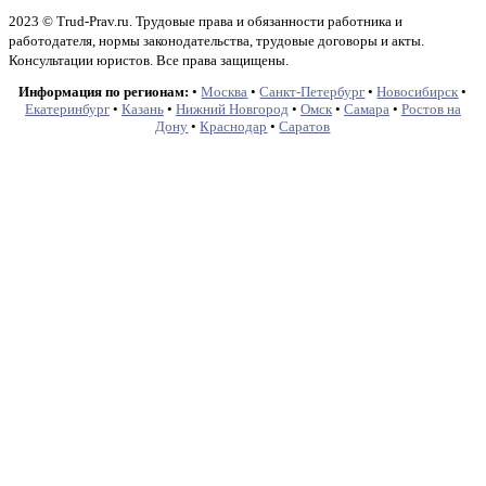
2023 © Trud-Prav.ru. Трудовые права и обязанности работника и
работодателя, нормы законодательства, трудовые договоры и акты.
Консультации юристов. Все права защищены.
Информация по регионам:
•
Москва
•
Санкт-Петербург
•
Новосибирск
•
Екатеринбург
•
Казань
•
Нижний Новгород
•
Омск
•
Самара
•
Ростов на
Дону
•
Краснодар
•
Саратов