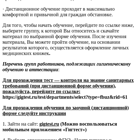
· Дистанционное обучение проходит в максимально
комфортной и привычной для граждан обстановке.
Для того, чтобы начать обучение, перейдите по ссылке ниже,
выберите группу, к которой Вы относитесь и скачайте
материал по выбранной форме обучения. После изучения
материала, Вы можете пройти обучение, на основании
результатов которого, осуществляется оформление личных
медицинских книжек
.
Перечень групп работников, подлежащих гигиеническому
обучению и аттестации
:
Для прохождения тест — контроля на знание санитарных
требований (при дистанционной форме обучения),
пожалуйста, перейдите по ссылке:
https://gigtest.ru/test/departments/select?type=fbuz&rid=61
Для прохождения обучения по заочной (дистанционной)
форме следуйте инструкции
1. Зайти на сайт:
gigtest.ru
(Можно воспользоваться
мобильным приложением «Гигтест»)