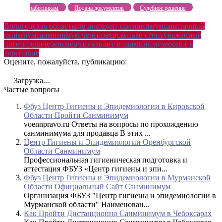
работникам
Подача документов
Судебное решение
Вологодская область
где проходят санминимум
санитарный
минимум
санминимум череповец
сколько стоит
уважаемые
посетители
череповец
что входит в санминимум
юрист в
череповце
Оцените, пожалуйста, публикацию:
Загрузка...
Частые вопросы
Фбуз Центр Гигиены и Эпидемиологии в Кировской
Области Пройти Санминимум
voennpravo.ru Ответы на вопросы по прохождению
санминимума для продавца В этих ...
Центр Гигиены и Эпидемиологии Оренбургской
Области Санминимум
Профессиональная гигиеническая подготовка и
аттестация ФБУЗ «Центр гигиены и эпи...
Фбуз Центр Гигиены и Эпидемиологии в Мурманской
Области Официальный Сайт Санминимум
Организация ФБУЗ "Центр гигиены и эпидемиологии в
Мурманской области" Наименован...
Как Пройти Дистанционно Санминимум в Чебоксарах