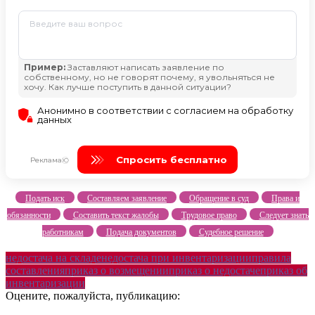
Подать иск
Составляем заявление
Обращение в суд
Права и
обязанности
Составить текст жалобы
Трудовое право
Следует знать
работникам
Подача документов
Судебное решение
недостача на складе
недостача при инвентаризации
правила
составления
приказ о возмещении
приказ о недостаче
приказ об
инвентаризации
Оцените, пожалуйста, публикацию: