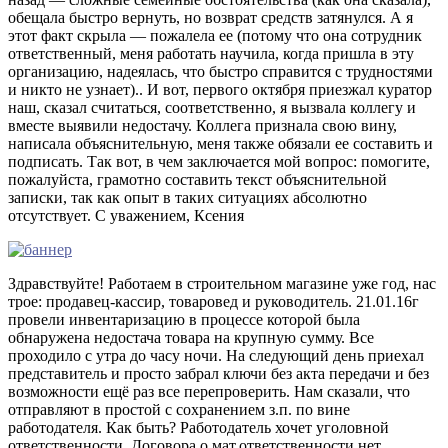
обещала быстро вернуть, но возврат средств затянулся. А я
этот факт скрыла — пожалела ее (потому что она сотрудник
ответственный, меня работать научила, когда пришла в эту
организацию, надеялась, что быстро справится с трудностями
и никто не узнает).. И вот, первого октября приезжал куратор
наш, сказал считаться, соответственно, я вызвала коллегу и
вместе выявили недостачу. Коллега признала свою вину,
написала объяснительную, меня также обязали ее составить и
подписать. Так вот, в чем заключается мой вопрос: помогите,
пожалуйста, грамотно составить текст объяснительной
записки, так как опыт в таких ситуациях абсолютно
отсутствует. С уважением, Ксения
Здравствуйте! Работаем в строительном магазине уже год, нас
трое: продавец-кассир, товаровед и руководитель. 21.01.16г
провели инвентаризацию в процессе которой была
обнаружена недостача товара на крупную сумму. Все
проходило с утра до часу ночи. На следующий день приехал
представитель и просто забрал ключи без акта передачи и без
возможности ещё раз все перепроверить. Нам сказали, что
отправляют в простой с сохранением з.п. по вине
работодателя. Как быть? Работодатель хочет уголовной
ответственности. Договора о мат.ответственности нет