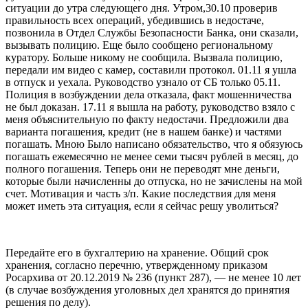
ситуации до утра следующего дня. Утром,30.10 проверив
правильность всех операций, убедившись в недостаче,
позвонила в Отдел Службы Безопасности Банка, они сказали,
вызывать полицию. Еще было сообщено региональному
куратору. Больше никому не сообщила. Вызвала полицию,
передали им видео с камер, составили протокол. 01.11 я ушла
в отпуск и уехала. Руководство узнало от СБ только 05.11.
Полиция в возбуждении дела отказала, факт мошенничества
не был доказан. 17.11 я вышла на работу, руководство взяло с
меня объяснительную по факту недостачи. Предложили два
варианта погашения, кредит (не в нашем банке) и частями
погашать. Мною Было написано обязательство, что я обязуюсь
погашать ежемесячно не менее семи тысяч рублей в месяц, до
полного погашения. Теперь они не переводят мне деньги,
которые были начисленны до отпуска, но не зачислены на мой
счет. Мотивация и часть з/п. Какие последствия для меня
может иметь эта ситуация, если я сейчас решу уволиться?
Передайте его в бухгалтерию на хранение. Общий срок
хранения, согласно перечню, утвержденному приказом
Росархива от 20.12.2019 № 236 (пункт 287), — не менее 10 лет
(в случае возбуждения уголовных дел хранятся до принятия
решения по делу).