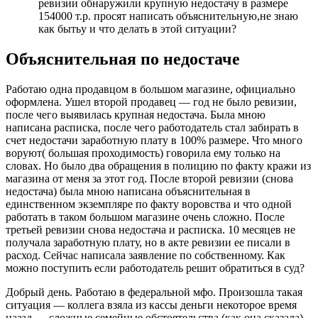
ревизии обнаружили крупную недостачу в размере
154000 т.р. просят написать объяснительную,не знаю
как бытьу и что делать в этой ситуации?
Объяснительная по недостаче
Работаю одна продавцом в большом магазине, официально
оформлена. Ушел второй продавец — год не было ревизии,
после чего выявилась крупная недостача. Была мною
написана расписка, после чего работодатель стал забирать в
счет недостачи заработную плату в 100% размере. Что много
воруют( большая проходимость) говорила ему только на
словах. Но было два обращения в полицию по факту кражи из
магазина от меня за этот год. После второй ревизии (снова
недостача) была мною написана объяснительная в
единственном экземпляре по факту воровства и что одной
работать в таком большом магазине очень сложно. После
третьей ревизии снова недостача и расписка. 10 месяцев не
получала заработную плату, но в акте ревизии ее писали в
расход. Сейчас написала заявление по собственному. Как
можно поступить если работодатель решит обратиться в суд?
Добрый день. Работаю в федеральной мфо. Произошла такая
ситуация — коллега взяла из кассы деньги некоторое время
назад — сложные семейные обстоятельства (как она сказала),