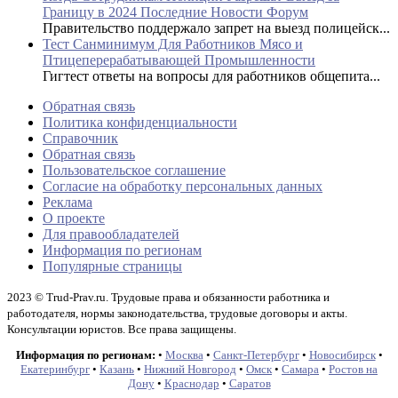
Границу в 2024 Последние Новости Форум
Правительство поддержало запрет на выезд полицейск...
Тест Санминимум Для Работников Мясо и
Птицеперерабатывающей Промышленности
Гигтест ответы на вопросы для работников общепита...
Обратная связь
Политика конфиденциальности
Справочник
Обратная связь
Пользовательское соглашение
Согласие на обработку персональных данных
Реклама
О проекте
Для правообладателей
Информация по регионам
Популярные страницы
2023 © Trud-Prav.ru. Трудовые права и обязанности работника и
работодателя, нормы законодательства, трудовые договоры и акты.
Консультации юристов. Все права защищены.
Информация по регионам:
•
Москва
•
Санкт-Петербург
•
Новосибирск
•
Екатеринбург
•
Казань
•
Нижний Новгород
•
Омск
•
Самара
•
Ростов на
Дону
•
Краснодар
•
Саратов