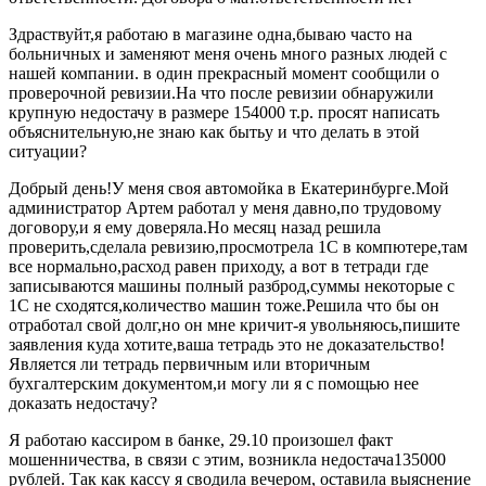
Здраствуйт,я работаю в магазине одна,бываю часто на
больничных и заменяют меня очень много разных людей с
нашей компании. в один прекрасный момент сообщили о
проверочной ревизии.На что после ревизии обнаружили
крупную недостачу в размере 154000 т.р. просят написать
объяснительную,не знаю как бытьу и что делать в этой
ситуации?
Добрый день!У меня своя автомойка в Екатеринбурге.Мой
администратор Артем работал у меня давно,по трудовому
договору,и я ему доверяла.Но месяц назад решила
проверить,сделала ревизию,просмотрела 1С в компютере,там
все нормально,расход равен приходу, а вот в тетради где
записываются машины полный разброд,суммы некоторые с
1С не сходятся,количество машин тоже.Решила что бы он
отработал свой долг,но он мне кричит-я увольняюсь,пишите
заявления куда хотите,ваша тетрадь это не доказательство!
Является ли тетрадь первичным или вторичным
бухгалтерским документом,и могу ли я с помощью нее
доказать недостачу?
Я работаю кассиром в банке, 29.10 произошел факт
мошенничества, в связи с этим, возникла недостача135000
рублей. Так как кассу я сводила вечером, оставила выяснение