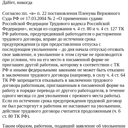
Да
Нет, никогда
Согласно пп. «в» п. 22 постановления Пленума Верховного
Суда РФ от 17.03.2004 № 2 «О применении судами
Российской Федерации Трудового кодекса Российской
Федерации», исходя из содержания ч. 4 ст. 80 и ч. 4 ст. 127 ТК
РФ работник, предупредивший работодателя о расторжении
трудового договора, вправе до истечения срока
предупреждения (а при предоставлении отпуска с
последующим увольнением – до дня начала отпуска) отозвать
свое заявление, и увольнение в этом случае не производится
при условии, что на его место в письменной форме не
приглашен другой работник, которому в соответствии с ТК
РФ и иными федеральными законами не может быть отказано
в заключении трудового договора (например, в силу ч. 4 ст. 64
ТК РФ запрещается отказывать в заключении трудового
договора работникам, приглашенным в письменной форме на
работу в порядке перевода от другого работодателя, в течение
одного месяца со дня увольнения с прежнего места работы).
Если по истечении срока предупреждения трудовой договор
не был расторгнут и работник не настаивает на увольнении,
действие трудового договора считается продолженным (ч. 6
ст. 80 ТК РФ).
Таким образом, работник, подавший заявление об увольнении