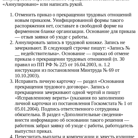
«Аннулировано» или написать рукой.
Отменить приказ о прекращении трудовых отношений
новым приказом. Унифицированной формы такого
распоряжения нет, составьте в свободной форме на
фирменном бланке организации. Основание для приказа
— отзыв заявки об уходе с работы.
Аннулировать запись в трудовой книжке. Запись не
зачеркивают. В следующей строчке пишут: «Запись №
__ недействительна». Основание — приказ об отмене
приказа о прекращении трудовых отношений (п. 30
правил из ПП РФ № 225 от 16.04.2003, п. 1.2
инструкции из постановления Минтруда № 69 от
10.10.2003).
Исправить личную карточку — раздел «Основания
прекращения трудового договора». Запись о
прекращении зачеркивают одной чертой и пишут
«Исправленному верить» (указания по заполнению
личной карточки из постановления Госкомстата № 1 от
05.01.2004). Подпись ответственного сотрудника
обязательна. В раздел «Дополнительные сведения»
внести информацию об основании такого решения —
работник забрал заявку об уходе с работы, работодатель
выпустил приказ.
Пересчитать выплаты и компенсации и зачесть излишне