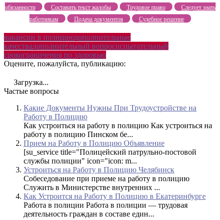
обязанности
Составить текст жалобы
Трудовое право
Следует знать
работникам
Подача документов
Судебное решение
вакансии в полицию
дополнительные
качества
дополнительный вопрос
испытательный
срок
ограничения по здоровью
Оцените, пожалуйста, публикацию:
Загрузка...
Частые вопросы
Какие Документы Нужны При Трудоустройстве на
Работу в Полицию
Как устроиться на работу в полицию Как устроиться на
работу в полицию Пинском бе...
Прием на Работу в Полицию Объявление
[su_service title="Полицейский патрульно-постовой
службы полиции" icon="icon: m...
Устроиться на Работу в Полицию Челябинск
Собеседование при приеме на работу в полицию
Служить в Министерстве внутренних ...
Как Устроится на Работу в Полицию в Екатеринбурге
Работа в полиции Работа в полиции — трудовая
деятельность граждан в составе един...