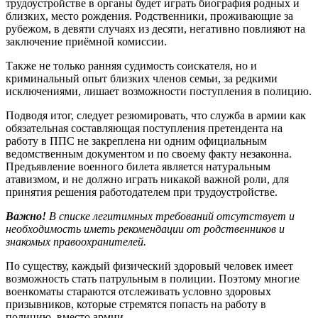
трудоустройстве в органы будет играть биография родных и
близких, место рождения. Родственники, проживающие за
рубежом, в девяти случаях из десяти, негативно повлияют на
заключение приёмной комиссии.
Также не только ранняя судимость соискателя, но и
криминальный опыт близких членов семьи, за редкими
исключениями, лишает возможности поступления в полицию.
Подводя итог, следует резюмировать, что служба в армии как
обязательная составляющая поступления претендента на
работу в ППС не закреплена ни одним официальным
ведомственным документом и по своему факту незаконна.
Предъявление военного билета является натуральным
атавизмом, и не должно играть никакой важной роли, для
принятия решения работодателем при трудоустройстве.
Важно!
В списке легитимных требований отсутствует и
необходимость иметь рекомендации от родственников и
знакомых правоохранителей.
По существу, каждый физический здоровый человек имеет
возможность стать патрульным в полиции. Поэтому многие
военкоматы стараются отслеживать условно здоровых
призывников, которые стремятся попасть на работу в
полицию, вместо армии.