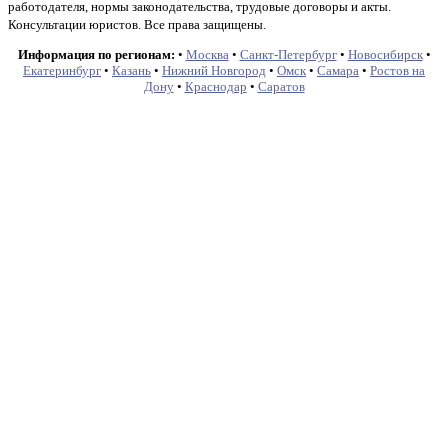
работодателя, нормы законодательства, трудовые договоры и акты.
Консультации юристов. Все права защищены.
Информация по регионам:
•
Москва
•
Санкт-Петербург
•
Новосибирск
•
Екатеринбург
•
Казань
•
Нижний Новгород
•
Омск
•
Самара
•
Ростов на
Дону
•
Краснодар
•
Саратов