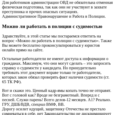
Для работников администрации ОВД не обязательна отменная
физическая подготовка, так как они не участвуют в захвате
преступника и прочих опасных ситуациях.
Административное Правонарушение и Работа в Полиции.
Можно ли работать в полиции с судимостью
Здравствуйте, в этой статье мы постараемся ответить на
вопрос «Можно ли работать в полиции с судимостью». Также
Вы можете бесплатно проконсультироваться у юристов
онлайн прямо на сайте.
Остальные работодатели не имеют доступа к информации о
гражданах. Максимум, что они могут сделать – это запросить
справку о судимости у кандидата. Но принудительно
требовать этот документ вправе только те работодатели,
которых закон обязал проверять факт наличия судимости (ст.
65 ТК РФ).
Вот и скажи это. Ценный кадр-ямы копать точно не отправят.
Вот с головой как? Вроде не безграмотный. Вперед и с
песней. Служи парень! Всего делов-12 месяцев. А1? Реально.
ГРУ, ДШБ/ВДВ, спецназ ВМФ, ВВ.
Дорогу осилит идущий, защитнику Отечества не престало
сомневаться в себе. нет Законодательство не дискриминирует