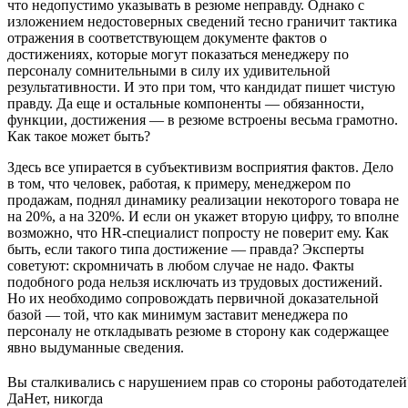
что недопустимо указывать в резюме неправду. Однако с
изложением недостоверных сведений тесно граничит тактика
отражения в соответствующем документе фактов о
достижениях, которые могут показаться менеджеру по
персоналу сомнительными в силу их удивительной
результативности. И это при том, что кандидат пишет чистую
правду. Да еще и остальные компоненты — обязанности,
функции, достижения — в резюме встроены весьма грамотно.
Как такое может быть?
Здесь все упирается в субъективизм восприятия фактов. Дело
в том, что человек, работая, к примеру, менеджером по
продажам, поднял динамику реализации некоторого товара не
на 20%, а на 320%. И если он укажет вторую цифру, то вполне
возможно, что HR-специалист попросту не поверит ему. Как
быть, если такого типа достижение — правда? Эксперты
советуют: скромничать в любом случае не надо. Факты
подобного рода нельзя исключать из трудовых достижений.
Но их необходимо сопровождать первичной доказательной
базой — той, что как минимум заставит менеджера по
персоналу не откладывать резюме в сторону как содержащее
явно выдуманные сведения.
Вы сталкивались с нарушением прав со стороны работодателей
Да
Нет, никогда