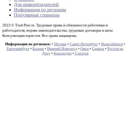
Для правообладателей
Информация по регионам
Популярные страницы
2023 © Trud-Prav.ru. Трудовые права и обязанности работника и
работодателя, нормы законодательства, трудовые договоры и акты.
Консультации юристов. Все права защищены.
Информация по регионам:
•
Москва
•
Санкт-Петербург
•
Новосибирск
•
Екатеринбург
•
Казань
•
Нижний Новгород
•
Омск
•
Самара
•
Ростов на
Дону
•
Краснодар
•
Саратов