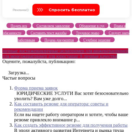
Подать иск
Составляем заявление
Обращение в суд
Права и
обязанности
Составить текст жалобы
Трудовое право
Следует знать
работникам
Подача документов
Судебное решение
личные достижения
личные цели
пример для инженера
пример
для менеджера
пример для юриста
шаг 9 личные качества
Оцените, пожалуйста, публикацию:
Загрузка...
Частые вопросы
Форма приема заявок
ЮРИДИЧЕСКИЕ УСЛУГИ Вас хотят безосновательно
уволить? Вам уже долго...
Как составить резюме для оператора: советы и
рекомендации
Если вы ищете работу оператором и хотите, чтобы ваше
резюме привлекло внимание р...
Как создать эффективное резюме для получения работы
В эпоху активного развития Интернета и рынка труда