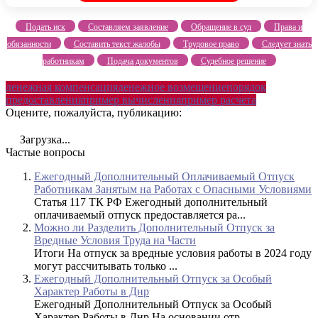
Подать иск
Составляем заявление
Обращение в суд
Права и
обязанности
Составить текст жалобы
Трудовое право
Следует знать
работникам
Подача документов
Судебное решение
денежная компенсация
денежное возмещение
порядок
предоставления
пример вычисления
пример расчета
Оцените, пожалуйста, публикацию:
Загрузка...
Частые вопросы
Ежегодный Дополнительный Оплачиваемый Отпуск
Работникам Занятым на Работах с Опасными Условиями
Статья 117 ТК РФ Ежегодный дополнительный
оплачиваемый отпуск предоставляется ра...
Можно ли Разделить Дополнительный Отпуск за
Вредные Условия Труда на Части
Итоги На отпуск за вредные условия работы в 2024 году
могут рассчитывать только ...
Ежегодный Дополнительный Отпуск за Особый
Характер Работы в Днр
Ежегодный Дополнительный Отпуск за Особый
Характер Работы в Днр На основании отр...