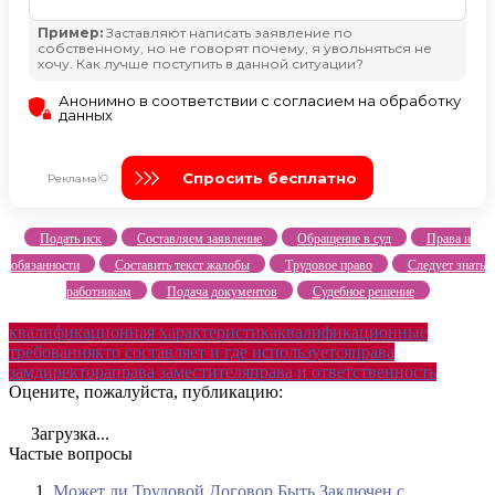
Подать иск
Составляем заявление
Обращение в суд
Права и
обязанности
Составить текст жалобы
Трудовое право
Следует знать
работникам
Подача документов
Судебное решение
квалификационная характеристика
квалификационные
требования
кто составляет и где используется
права
замдиректора
права заместителя
права и ответственность
Оцените, пожалуйста, публикацию:
Загрузка...
Частые вопросы
Может ли Трудовой Договор Быть Заключен с