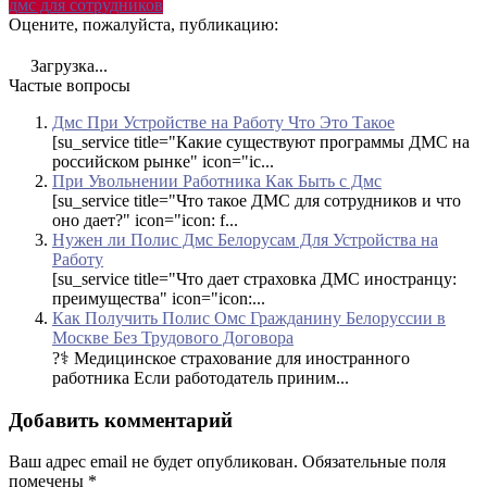
дмс для сотрудников
Оцените, пожалуйста, публикацию:
Загрузка...
Частые вопросы
Дмс При Устройстве на Работу Что Это Такое
[su_service title="Какие существуют программы ДМС на
российском рынке" icon="ic...
При Увольнении Работника Как Быть с Дмс
[su_service title="Что такое ДМС для сотрудников и что
оно дает?" icon="icon: f...
Нужен ли Полис Дмс Белорусам Для Устройства на
Работу
[su_service title="Что дает страховка ДМС иностранцу:
преимущества" icon="icon:...
Как Получить Полис Омс Гражданину Белоруссии в
Москве Без Трудового Договора
?‍⚕️ Медицинское страхование для иностранного
работника Если работодатель приним...
Добавить комментарий
Ваш адрес email не будет опубликован.
Обязательные поля
помечены
*