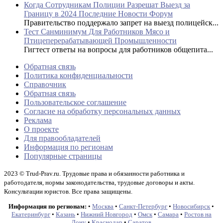
Когда Сотрудникам Полиции Разрешат Выезд за
Границу в 2024 Последние Новости Форум
Правительство поддержало запрет на выезд полицейск...
Тест Санминимум Для Работников Мясо и
Птицеперерабатывающей Промышленности
Гигтест ответы на вопросы для работников общепита...
Обратная связь
Политика конфиденциальности
Справочник
Обратная связь
Пользовательское соглашение
Согласие на обработку персональных данных
Реклама
О проекте
Для правообладателей
Информация по регионам
Популярные страницы
2023 © Trud-Prav.ru. Трудовые права и обязанности работника и
работодателя, нормы законодательства, трудовые договоры и акты.
Консультации юристов. Все права защищены.
Информация по регионам:
•
Москва
•
Санкт-Петербург
•
Новосибирск
•
Екатеринбург
•
Казань
•
Нижний Новгород
•
Омск
•
Самара
•
Ростов на
Дону
•
Краснодар
•
Саратов