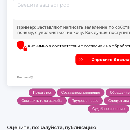
Подать иск
Составляем заявление
Обращение 
Составить текст жалобы
Трудовое право
Следует зна
Судебное решение
Оцените, пожалуйста, публикацию: