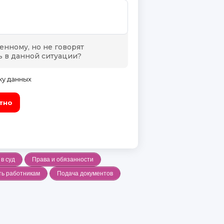
в суд
Права и обязанности
ть работникам
Подача документов